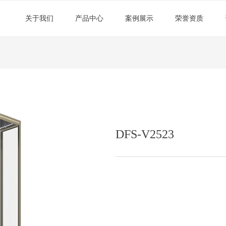
关于我们
产品中心
案例展示
荣誉资质
DFS-V2523