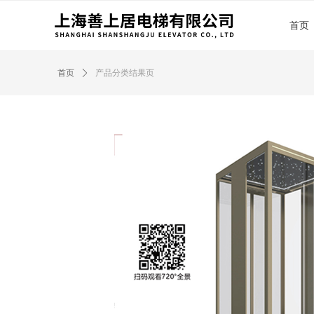
首页
首页
ꄲ
产品分类结果页