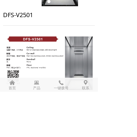
DFS-V2501
낀
뀵
끅
끇
首页
产品
一键拨号
联系
前一个：
无
ꄴ
后一个：
DFS-V2502
ꄲ